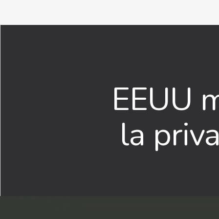
EEUU mu
la pri