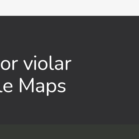
r violar
gle Maps