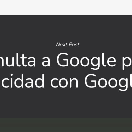
Next Post
lta a Google po
vacidad con Goo