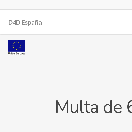
D4D España
Multa de 