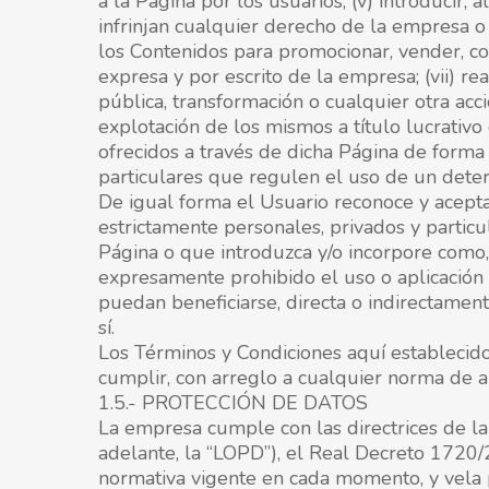
a la Página por los usuarios; (v) introducir
infrinjan cualquier derecho de la empresa o d
los Contenidos para promocionar, vender, con
expresa y por escrito de la empresa; (vii) re
pública, transformación o cualquier otra acc
explotación de los mismos a título lucrativo o
ofrecidos a través de dicha Página de forma 
particulares que regulen el uso de un deter
De igual forma el Usuario reconoce y acepta
estrictamente personales, privados y particu
Página o que introduzca y/o incorpore como,
expresamente prohibido el uso o aplicación d
puedan beneficiarse, directa o indirectament
sí.
Los Términos y Condiciones aquí establecido
cumplir, con arreglo a cualquier norma de ap
1.5.- PROTECCIÓN DE DATOS
La empresa cumple con las directrices de l
adelante, la “LOPD”), el Real Decreto 172
normativa vigente en cada momento, y vela p