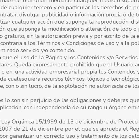
, almacenar o difundir mediante cualquier medio o sopor
e cualquier tercero y en particular los derechos de propi
tratar, divulgar publicidad o información propia o de te
alizar cualquier acción que suponga la reproducción, dist
ión que suponga la modificación o alteración, de todo o
 gratuito, sin la autorización previa y por escrito de la e
contraria a los Términos y Condiciones de uso y a la polí
minado servicio y/o contenido.
 que el uso de la Página y los Contenidos y/o Servicios
lares. Queda expresamente prohibido que el Usuario auto
 o en, una actividad empresarial propia los Contenidos 
e cualesquiera recursos técnicos, lógicos o tecnológico
e, con o sin lucro, de la explotación no autorizada de lo
s lo son sin perjuicio de las obligaciones y deberes q
licación, con independencia de su rango u órgano emisor
a Ley Orgánica 15/1999 de 13 de diciembre de Protecci
0/2007 de 21 de diciembre por el que se aprueba el R
or garantizar un correcto uso y tratamiento de los datos