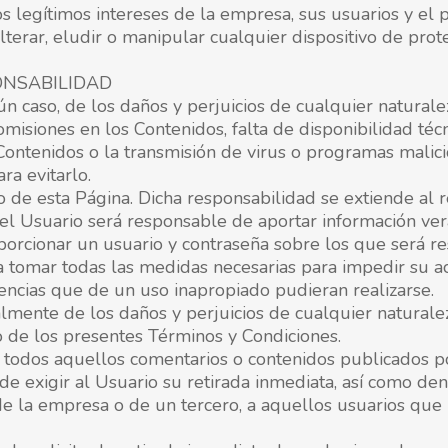
s legítimos intereses de la empresa, sus usuarios y el 
lterar, eludir o manipular cualquier dispositivo de pro
ONSABILIDAD
 caso, de los daños y perjuicios de cualquier naturalez
misiones en los Contenidos, falta de disponibilidad técni
 Contenidos o la transmisión de virus o programas malic
ra evitarlo.
 de esta Página. Dicha responsabilidad se extiende al r
el Usuario será responsable de aportar información vera
roporcionar un usuario y contraseña sobre los que será
a tomar todas las medidas necesarias para impedir su ac
encias que de un uso inapropiado pudieran realizarse.
lmente de los daños y perjuicios de cualquier naturale
o de los presentes Términos y Condiciones.
 todos aquellos comentarios o contenidos publicados po
e exigir al Usuario su retirada inmediata, así como dene
a de la empresa o de un tercero, a aquellos usuarios qu