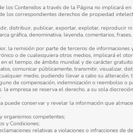
 de los Contenidos a través de la Página no implicará en 
ad de los correspondientes derechos de propiedad intelect
ir, distribuir, publicar, exportar, explotar, reproducir 
ca gráfica, denominativa, leyenda, comentarios, frases, 
rior, la remisión por parte de terceros de informaciones 
trónico o de cualesquiera otros medios, implicará el ot
ite en el tiempo, de ámbito mundial y de carácter gratuito
atos, comunicar públicamente, transmitir, visualizar, dist
ualquier medio, pudiendo llevar a cabo su alteración, 
lguno de compensación, indemnización o reembolso o pa
 la empresa se reserva el derecho, a su sola discreción,
.
a puede conservar y revelar la información que almacen
s y organismos competentes;
os y Condiciones;
eclamaciones relativas a violaciones o infracciones de d