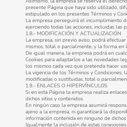
Asimismo, la empresa se reserva el derecho d
presente Página que haya sido utilizado, dif
estipulado en los presentes Términos y Cond
La empresa perseguirá el incumplimiento de 
ejerciendo todas las acciones, incluidas la
1.8.- MODIFICACIÓN Y ACTUALIZACIÓN
La empresa, sin previo aviso, podrá efectua
mismos, total o parcialmente, y la forma en 
De igual manera, la empresa podrá en cualq
Cookies para adaptarlos a las novedades legi
los mismos cada vez que pretenda hacer uso
La vigencia de los Términos y Condiciones, l
modificadas o sustituidas, total o parcialme
1.9.- ENLACES O HIPERVÍNCULOS
Si en esta Página la empresa realiza enlaces
dichos sitios y contenidos.
En ningún caso la empresa asumirá responsa
ajeno a la empresa, ni garantizará la disponib
información contenida en ninguno de dichos h
Igualmente la inclusión de estas conexiones 