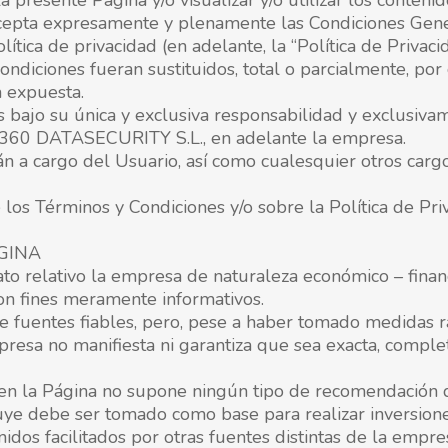
presente Página y/o visualizar y/o utilizar los contenidos
cepta expresamente y plenamente las Condiciones Gener
lítica de privacidad (en adelante, la “Política de Privacid
Condiciones fueran sustituidos, total o parcialmente, por
a expuesta.
os bajo su única y exclusiva responsabilidad y exclusiva
4D 360 DATASECURITY S.L., en adelante la empresa.
rán a cargo del Usuario, así como cualesquier otros c
 los Términos y Condiciones y/o sobre la Política de Pri
ÁGINA
o relativo la empresa de naturaleza económico – financi
con fines meramente informativos.
de fuentes fiables, pero, pese a haber tomado medidas 
resa no manifiesta ni garantiza que sea exacta, complet
en la Página no supone ningún tipo de recomendación de
cluye debe ser tomado como base para realizar inversion
idos facilitados por otras fuentes distintas de la empre