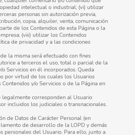
te, cualquier comentario y/o contenido que
edad intelectual o industrial; (vi) utilizar
rceras personas sin autorización previa,
ribución, copia, alquiler, venta, comunicación
 parte de los Contenidos de esta Página o la
mpresa; (viii) utilizar los Contenidos
tica de privacidad y a las condiciones
 de la misma será efectuado con fines
rice a terceros el uso, total o parcial de la
y/o Servicios en él incorporados. Queda
s por virtud de los cuales los Usuarios
s Contenidos y/o Servicios o de la Página en
ue legalmente corresponden al Usuario
 incluidos los judiciales o transnacionales.
ón de Datos de Carácter Personal (en
eglamento de desarrollo de la LOPD y demás
 personales del Usuario. Para ello, junto a