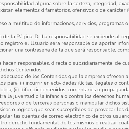
sponsabilidad alguna sobre la certeza, integridad, exact
stan elementos difamatorios, ofensivos o de carácter ilí
eso a multitud de informaciones, servicios, programas o 
 de la Página. Dicha responsabilidad se extiende al reg
ho registro el Usuario será responsable de aportar infor
rcionar una contraseña de la que será responsable, com
e hacen responsables, directa o subsidiariamente, de c
 dichos Contenidos.
 adecuado de los Contenidos que la empresa ofrecen a t
 para: (i) incurrir en actividades ilícitas, ilegales o con
lica; (ii) difundir contenidos, comentarios o propaganda
ra la juventud o la infancia o contra los derechos human
veedores o de terceras personas o manipular dichos sist
ísicos o lógicos que sean susceptibles de provocar los 
anipular las cuentas de correo electrónico de otros usua
 otro derecho fundamental de los mismos o realizar cual