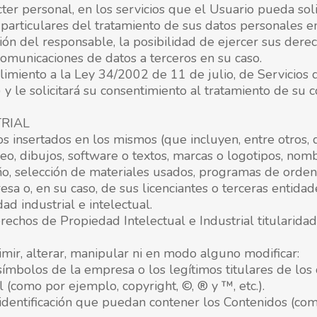
er personal, en los servicios que el Usuario pueda soli
s particulares del tratamiento de sus datos personales 
ión del responsable, la posibilidad de ejercer sus derech
 comunicaciones de datos a terceros en su caso.
miento a la Ley 34/2002 de 11 de julio, de Servicios d
 y le solicitará su consentimiento al tratamiento de su 
TRIAL
 insertados en los mismos (que incluyen, entre otros, da
deo, dibujos, software o textos, marcas o logotipos, nomb
ño, selección de materiales usados, programas de orden
esa o, en su caso, de sus licenciantes o terceras entida
ad industrial e intelectual.
echos de Propiedad Intelectual e Industrial titularidad
mir, alterar, manipular ni en modo alguno modificar:
o símbolos de la empresa o los legítimos titulares de l
l (como por ejemplo, copyright, ©, ® y ™, etc.).
 o identificación que puedan contener los Contenidos (c