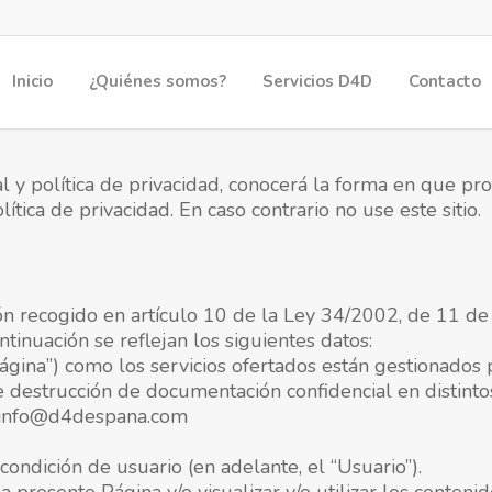
Inicio
¿Quiénes somos?
Servicios D4D
Contacto
al y política de privacidad, conocerá la forma en que p
lítica de privacidad. En caso contrario no use este sitio.
 recogido en artículo 10 de la Ley 34/2002, de 11 de j
tinuación se reflejan los siguientes datos:
“Página”) como los servicios ofertados están gestiona
e destrucción de documentación confidencial en distint
o: info@d4despana.com
condición de usuario (en adelante, el “Usuario”).