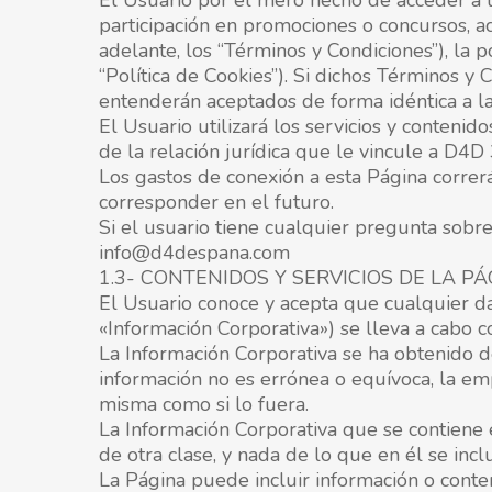
El Usuario por el mero hecho de acceder a la 
participación en promociones o concursos, a
adelante, los “Términos y Condiciones”), la po
“Política de Cookies”). Si dichos Términos y 
entenderán aceptados de forma idéntica a l
El Usuario utilizará los servicios y contenid
de la relación jurídica que le vincule a D
Los gastos de conexión a esta Página corre
corresponder en el futuro.
Si el usuario tiene cualquier pregunta sobre
info@d4despana.com
1.3- CONTENIDOS Y SERVICIOS DE LA P
El Usuario conoce y acepta que cualquier dat
«Información Corporativa») se lleva a cabo 
La Información Corporativa se ha obtenido 
información no es errónea o equívoca, la emp
misma como si lo fuera.
La Información Corporativa que se contiene 
de otra clase, y nada de lo que en él se in
La Página puede incluir información o conten