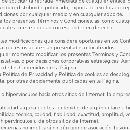
e solicitar la retirada inmediata de cualquier enlace, 
undido, distribuido, publicado, exportado, explotado, re
iciones por cualquier medio y en cualquier soporte.
los presentes Términos y Condiciones, así como cualqui
s penales que le puedan corresponder en derecho.
r las modificaciones que considere oportunas en los Con
la que éstos aparezcan presentados o localizados.
uier momento modificar los presentes Términos y Condic
slativas, o por decisiones corporativas estratégicas. A
 de los Contenidos de la Página.
a Política de Privacidad y Política de cookies se despl
nte, por otras debidamente publicadas en la Página.
 o hipervínculos hacia otros sitios de Internet, la empre
bilidad alguna por los contenidos de algún enlace o hi
ilidad técnica, calidad, fiabilidad, exactitud, amplitud, 
ipervínculos u de otros sitios de Internet.
externas no implicará ningún tipo de asociación, fusión 